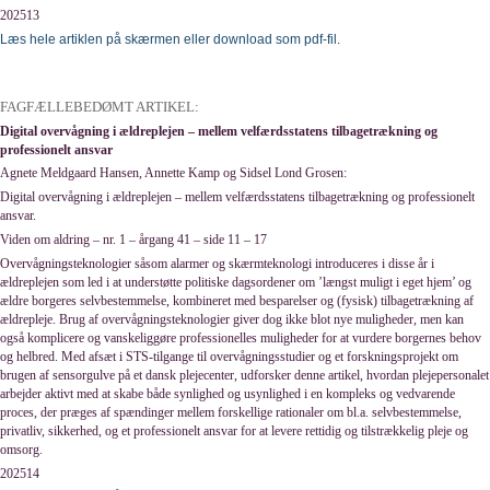
202513
Læs hele artiklen på skærmen eller download som pdf-fil.
FAGFÆLLEBEDØMT ARTIKEL:
Digital overvågning i ældreplejen – mellem velfærdsstatens tilbagetrækning og
professionelt ansvar
Agnete Meldgaard Hansen, Annette Kamp og Sidsel Lond Grosen:
Digital overvågning i ældreplejen – mellem velfærdsstatens tilbagetrækning og professionelt
ansvar.
Viden om aldring – nr. 1 – årgang 41 – side 11 – 17
Overvågningsteknologier såsom alarmer og skærmteknologi introduceres i disse år i
ældreplejen som led i at understøtte politiske dagsordener om ’længst muligt i eget hjem’ og
ældre borgeres selvbestemmelse, kombineret med besparelser og (fysisk) tilbagetrækning af
ældrepleje. Brug af overvågningsteknologier giver dog ikke blot nye muligheder, men kan
også komplicere og vanskeliggøre professionelles muligheder for at vurdere borgernes behov
og helbred. Med afsæt i STS-tilgange til overvågningsstudier og et forskningsprojekt om
brugen af sensorgulve på et dansk plejecenter, udforsker denne artikel, hvordan plejepersonalet
arbejder aktivt med at skabe både synlighed og usynlighed i en kompleks og vedvarende
proces, der præges af spændinger mellem forskellige rationaler om bl.a. selvbestemmelse,
privatliv, sikkerhed, og et professionelt ansvar for at levere rettidig og tilstrækkelig pleje og
omsorg.
202514