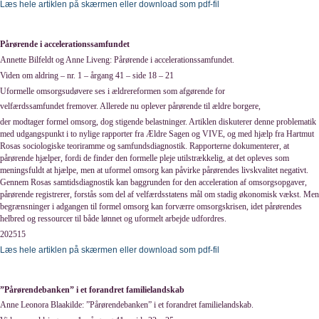
Læs hele artiklen på skærmen eller download som pdf-fil
Pårørende i accelerationssamfundet
Annette Bilfeldt og Anne Liveng: Pårørende i accelerationssamfundet.
Viden om aldring – nr. 1 – årgang 41 – side 18 – 21
Uformelle omsorgsudøvere ses i ældrereformen som afgørende for
velfærdssamfundet fremover. Allerede nu oplever pårørende til ældre borgere,
der modtager formel omsorg, dog stigende belastninger. Artiklen diskuterer denne problematik
med udgangspunkt i to nylige rapporter fra Ældre Sagen og VIVE, og med hjælp fra Hartmut
Rosas sociologiske teoriramme og samfundsdiagnostik. Rapporterne dokumenterer, at
pårørende hjælper, fordi de finder den formelle pleje utilstrækkelig, at det opleves som
meningsfuldt at hjælpe, men at uformel omsorg kan påvirke pårørendes livskvalitet negativt.
Gennem Rosas samtidsdiagnostik kan baggrunden for den acceleration af omsorgsopgaver,
pårørende registrerer, forstås som del af velfærdsstatens mål om stadig økonomisk vækst. Men
begrænsninger i adgangen til formel omsorg kan forværre omsorgskrisen, idet pårørendes
helbred og ressourcer til både lønnet og uformelt arbejde udfordres.
202515
Læs hele artiklen på skærmen eller download som pdf-fil
”Pårørendebanken” i et forandret familielandskab
Anne Leonora Blaakilde: ”Pårørendebanken” i et forandret familielandskab.