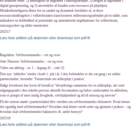
tre konkrete felter: 1) inddragelse af migranter i omsorgsarbejde, 2) brugen af algoritmer i
digital genoptræning, og 3) anvendelse af hunden som ressource på plejehjem.
Metabolismefiguren åbner for en samlet og dynamisk forståelse af, at disse
ressourceinddragelser i velfærdsstaten transformerer ældreomsorgsarbejdet på en måde, som
inkluderer en dobbelthed af potentialer og uintenderede implikationer for velfærdsstat,
omsorgsydere og ældre mennesker.
202517
Læs hele artiklen på skærmen eller download som pdf-fil
Bagsiden: Selvbestemmelse – ret og evne
Jette Thuesen: Selvbestemmelse – ret og evne.
Viden om aldring – nr. 1 – årgang 41 – side 32
Den nye ’ældrelov’ træder i kraft 1. juli i år. I den forbindelse er der sat gang i en række
partnerskaber, herunder ’Partnerskab om ældrepleje i praksis’.
Ifølge lovteksten har loven til formål at ”tilvejebringe rammerne for en ældrepleje, der med
udgangspunkt i den enkelte persons aktuelle livssituation og behov understøtter en alderdom,
som er præget af mest mulig livsglæde, selvhjulpenhed og tid til omsorg og nærvær”.
På det seneste møde i partnerskabet blev værdien om selvbestemmelse diskuteret. Hvad menes
der egentlig med selvbestemmelse? Hvordan skal denne værdi sætte sig igennem i praksis – og
hvordan skal selvbestemmelse balanceres ift. andre hensyn?
202518
Læs hele artiklen på skærmen eller download som pdf-fil