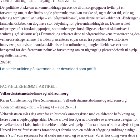
Viden om aldring – nr. 1 – årgang 41 – side 22 – 25
Det politiske ønske om at kunne inddrage pårørende til omsorgsopgaver hviler på en
forventning om, at der findes nogle pårørende, man kan trække på, og at de har tid, vilje og
føler sig forpligtet til at hjælpe – en ’pårørendebank’, som denne artikel kalder det. Ændringer i
familielandskabet kan dog have stor betydning for pårørendeinddragelsen. Denne artikel
udspringer af et forskningsprojekt, som undersøger forskellige aspekter af skilsmisser i
senlivet (’grå skilsmisse’) i Danmark, og relaterer dette til pårørendebankens ressourcer og den
velfærdsstatslige ramme. I artiklen præsenteres et par cases fra projektets livshistoriske
interviews, som viser, hvordan skilsmisse kan udfordre og i nogle tilfælde være et stort
benspænd for den førnævnte politiske forventning om en tilgængelig pårørendebank til hjælp
og støtte i senlivet.
202516
Læs hele artiklen på skærmen eller download som pdf-fil
FAGFÆLLEBEDØMT ARTIKEL:
Velfærdsstatsmetabolisme og ældreomsorg
Karen Christensen og Nete Schwennesen: Velfærdsstatsmetabolisme og ældreomsorg.
Viden om aldring – nr. 1 – årgang 41 – side 26 – 31
Velfærdsstaten står i dag over for en historisk omsorgskrise med en aldrende befolkning og
færre i den arbejdsdygtige alder. Denne artikel forsøger at indkredse overlevelsesstrategier for
en velfærdsstat i krise inden for ældreområdet ved hjælp af ’metabolismen’ som analytisk figur.
Herved kan velfærdsstatens forandringer forstås som en måde at afsøge og inddrage stadigt
mere ’stof’ som ressource for at skabe merværdi og overlevelse. Vores forskning viser dette i