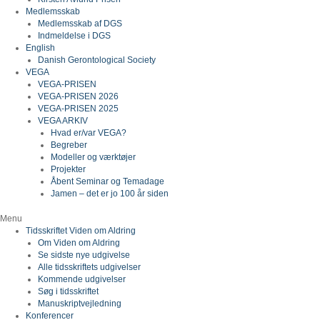
Medlemsskab
Medlemsskab af DGS
Indmeldelse i DGS
English
Danish Gerontological Society
VEGA
VEGA-PRISEN
VEGA-PRISEN 2026
VEGA-PRISEN 2025
VEGA ARKIV
Hvad er/var VEGA?
Begreber
Modeller og værktøjer
Projekter
Åbent Seminar og Temadage
Jamen – det er jo 100 år siden
Menu
Tidsskriftet Viden om Aldring
Om Viden om Aldring
Se sidste nye udgivelse
Alle tidsskriftets udgivelser
Kommende udgivelser
Søg i tidsskriftet
Manuskriptvejledning
Konferencer