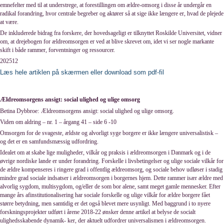
emnefelter med til at understrege, at forestillingen om ældre-omsorg i disse år undergår en
radikal forandring, hvor centrale begreber og aktører så at sige ikke længere er, hvad de plejede
at være.
De inkluderede bidrag fra forskere, der hovedsageligt er tilknyttet Roskilde Universitet, vidner
om, at drejebogen for ældreomsorgen er ved at blive skrevet om, idet vi ser nogle markante
skift i både rammer, forventninger og ressourcer.
202512
Læs hele artiklen på skærmen eller download som pdf-fil
Ældreomsorgens ansigt: social ulighed og ulige omsorg
:
Betina Dybbroe
Ældreomsorgens ansigt: social ulighed og ulige omsorg.
Viden om aldring – nr. 1 – årgang 41 – side 6 -10
Omsorgen for de svageste, ældste og alvorligt syge borgere er ikke længere universalistisk –
og det er en samfundsmæssig udfordring.
Idealet om at skabe lige muligheder, vilkår og praksis i ældreomsorgen i Danmark og i de
øvrige nordiske lande er under forandring. Forskelle i livsbetingelser og ulige sociale vilkår for
de ældre kompenseres i ringere grad i offentlig ældreomsorg, og sociale behov udløser i stadig
mindre grad sociale indsatser i ældreomsorgen i borgernes hjem. Dette rammer især ældre med
alvorlig sygdom, multisygdom, og/eller de som bor alene, samt meget gamle mennesker. Efter
mange års afinstitutionalisering har sociale forskelle og ulige vilkår for ældre borgere fået
større betydning, men samtidig er det også blevet mere usynligt. Med baggrund i to nyere
forskningsprojekter udført i årene 2018-22 ønsker denne artikel at belyse de socialt
ulighedsskabende dynamik- ker, der aktuelt udfordrer universalismen i ældreomsorgen.