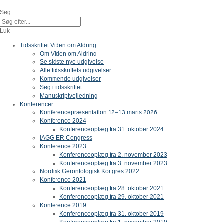
Gå
til
Søg
indholdet
Luk
Tidsskriftet Viden om Aldring
Om Viden om Aldring
Se sidste nye udgivelse
Alle tidsskriftets udgivelser
Kommende udgivelser
Søg i tidsskriftet
Manuskriptvejledning
Konferencer
Konferencepræsentation 12–13 marts 2026
Konference 2024
Konferenceoplæg fra 31. oktober 2024
IAGG-ER Congress
Konference 2023
Konferenceoplæg fra 2. november 2023
Konferenceoplæg fra 3. november 2023
Nordisk Gerontologisk Kongres 2022
Konference 2021
Konferenceoplæg fra 28. oktober 2021
Konferenceoplæg fra 29. oktober 2021
Konference 2019
Konferenceoplæg fra 31. oktober 2019
Konferenceoplæg fra 1. november 2019