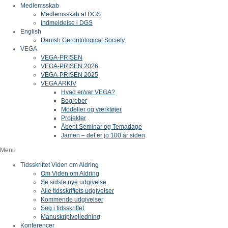
Medlemsskab
Medlemsskab af DGS
Indmeldelse i DGS
English
Danish Gerontological Society
VEGA
VEGA-PRISEN
VEGA-PRISEN 2026
VEGA-PRISEN 2025
VEGA ARKIV
Hvad er/var VEGA?
Begreber
Modeller og værktøjer
Projekter
Åbent Seminar og Temadage
Jamen – det er jo 100 år siden
Menu
Tidsskriftet Viden om Aldring
Om Viden om Aldring
Se sidste nye udgivelse
Alle tidsskriftets udgivelser
Kommende udgivelser
Søg i tidsskriftet
Manuskriptvejledning
Konferencer