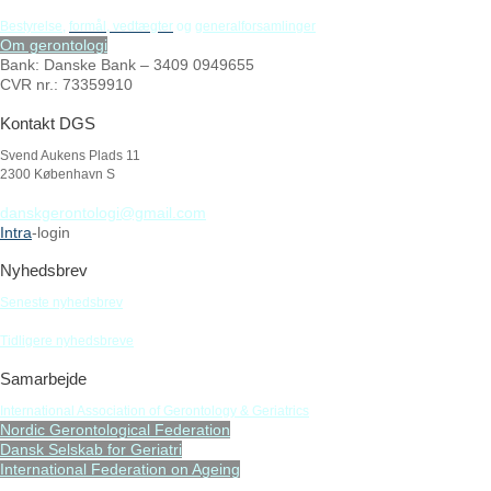
Bestyrelse
,
formål,
vedtægter
og
generalforsamlinger
Om gerontologi
Bank: Danske Bank – 3409 0949655
CVR nr.: 73359910
Kontakt DGS
Svend Aukens Plads 11
2300 København S
danskgerontologi@gmail.com
Intra
-login
Nyhedsbrev
Seneste nyhedsbrev
Tidligere nyhedsbreve
Samarbejde
International Association of Gerontology & Geriatrics
Nordic Gerontological Federation
Dansk Selskab for Geriatri
International Federation on Ageing