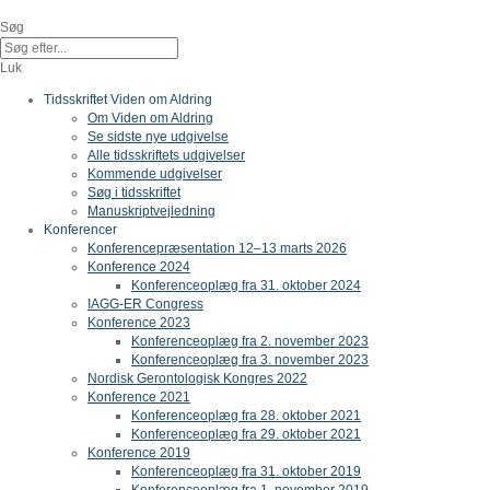
Gå
til
Søg
indholdet
Luk
Tidsskriftet Viden om Aldring
Om Viden om Aldring
Se sidste nye udgivelse
Alle tidsskriftets udgivelser
Kommende udgivelser
Søg i tidsskriftet
Manuskriptvejledning
Konferencer
Konferencepræsentation 12–13 marts 2026
Konference 2024
Konferenceoplæg fra 31. oktober 2024
IAGG-ER Congress
Konference 2023
Konferenceoplæg fra 2. november 2023
Konferenceoplæg fra 3. november 2023
Nordisk Gerontologisk Kongres 2022
Konference 2021
Konferenceoplæg fra 28. oktober 2021
Konferenceoplæg fra 29. oktober 2021
Konference 2019
Konferenceoplæg fra 31. oktober 2019
Konferenceoplæg fra 1. november 2019