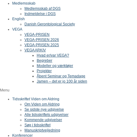
Medlemsskab
Medlemsskab af DGS
Indmeldelse i DGS
English
Danish Gerontological Society
VEGA
VEGA-PRISEN
VEGA-PRISEN 2026
VEGA-PRISEN 2025
VEGA ARKIV
Hvad er/var VEGA?
Begreber
Modeller og værktøjer
Projekter
Åbent Seminar og Temadage
Jamen – det er jo 100 år siden
Menu
Tidsskriftet Viden om Aldring
Om Viden om Aldring
Se sidste nye udgivelse
Alle tidsskriftets udgivelser
Kommende udgivelser
Søg i tidsskriftet
Manuskriptvejledning
Konferencer