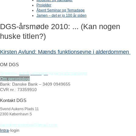
Projekter
Åbent Seminar og Temadage
Jamen – det er jo 100 år siden
DGS-årsmøde 2010: ... (Kan nogen
huske titlen?)
Kirsten Avlund: Mænds funktionsevne i alderdommen
OM DGS
Bestyrelse
,
formål,
vedtægter
og
generalforsamlinger
Om gerontologi
Bank: Danske Bank – 3409 0949655
CVR nr.: 73359910
Kontakt DGS
Svend Aukens Plads 11
2300 København S
danskgerontologi@gmail.com
Intra
-login