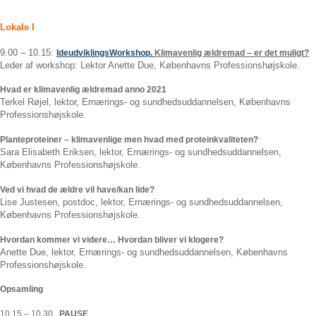
Lokale I
9.00 – 10.15:
IdeudviklingsWorkshop.
Klimavenlig ældremad – er det muligt?
Leder af workshop: Lektor Anette Due, Københavns Professionshøjskole.
Hvad er klimavenlig ældremad anno 2021
Terkel Røjel, lektor, Ernærings- og sundhedsuddannelsen, Københavns
Professions­højskole.
Planteproteiner – klimavenlige men hvad med proteinkvaliteten?
Sara Elisabeth Eriksen, lektor, Ernærings- og sundhedsuddannelsen,
Københavns Professions­højskole.
Ved vi hvad de ældre vil have/kan lide?
Lise Justesen, postdoc, lektor, Ernærings- og sundhedsuddannelsen,
Københavns Professions­højskole.
Hvordan kommer vi videre… Hvordan bliver vi klogere?
Anette Due, lektor, Ernærings- og sundhedsuddannelsen, Københavns
Professions­højskole.
Opsamling
10.15 – 10.30
PAUSE