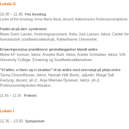
Lokale G
10.30 – 11.45:
Frie foredrag
Leder af frie foredrag: Anne Marie Beck, docent, Københavns Professionshøjskole.
Faldet-af-på-den -syndromet
Marie Gorm Larsen, forskningsassistent, Aske Juul Lassen, lektor, Center for
humanistisk sundhedsvidenskab, Københavns Universitet.
Ernæringsstatus prædikterer genindlæggelser blandt ældre
Mette KF Iversen, lektor, Annette Buhl, lektor, Anette Schnieber, lektor, VIA
University College, Ernæring og Sundhedsuddannelsen.
”Vi løfter, vi hiver og vi skubber” til de ældre med overvægt på plejecentre
Tenna Christoffersen, lektor, Hannah Holt Bentz, adjunkt, Margit Dall
Aaslyng, docent, ph.d., Anja Weirsøe Dynesen, lektor, ph.d.,
Professionshøjskolen Absalon.
11.45 – 12.35
Frokost
Lokale I
12.35 – 13.50:
Symposium