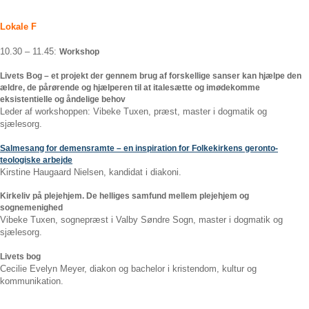
Lokale F
10.30 – 11.45:
Workshop
Livets Bog – et projekt der gennem brug af forskellige sanser kan hjælpe den
ældre, de pårørende og hjælperen til at italesætte og imødekomme
eksistentielle og åndelige behov
Leder af workshoppen: Vibeke Tuxen, præst, master i dogmatik og
sjælesorg.
Salmesang for demensramte – en inspiration for Folkekirkens geronto-
teologiske arbejde
Kirstine Haugaard Nielsen, kandidat i diakoni.
Kirkeliv på plejehjem. De helliges samfund mellem plejehjem og
sognemenighed
Vibeke Tuxen, sognepræst i Valby Søndre Sogn, master i dogmatik og
sjælesorg.
Livets bog
Cecilie Evelyn Meyer, diakon og bachelor i kristendom, kultur og
kommunikation.