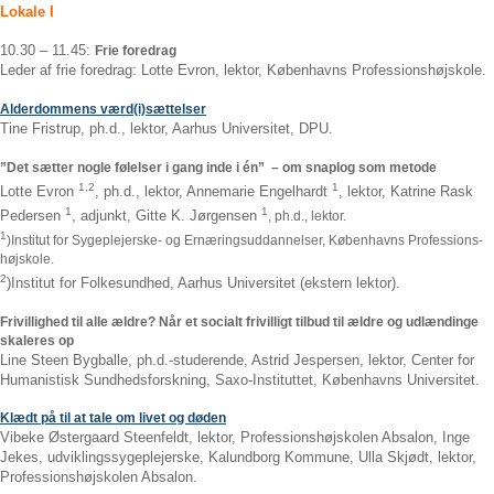
Lokale I
10.30 – 11.45:
Frie foredrag
Leder af frie foredrag: Lotte Evron, lektor, Københavns Professionshøjskole.
Alderdommens værd(i)sættelser
Tine Fristrup, ph.d., lektor, Aarhus Universitet, DPU.
”Det sætter nogle følelser i gang inde i én” – om snaplog som metode
1,2
1
Lotte Evron
, ph.d., lektor, Annemarie Engelhardt
, lektor, Katrine Rask
1
1
Pedersen
, adjunkt, Gitte K. Jørgensen
, ph.d., lektor.
1
)Institut for Sygeplejerske- og Ernæringsuddannelser, Københavns Professions­
højskole.
2
)Institut for Folkesundhed, Aarhus Universitet (ekstern lektor).
Frivillighed til alle ældre? Når et socialt frivilligt tilbud til ældre og udlændinge
skaleres op
Line Steen Bygballe, ph.d.-studerende, Astrid Jespersen, lektor, Center for
Huma­nistisk Sundhedsforskning, Saxo-Instituttet, Københavns Universitet.
Klædt på til at tale om livet og døden
Vibeke Østergaard Steenfeldt, lektor, Professionshøjskolen Absalon, Inge
Jekes, udviklingssygeplejerske, Kalundborg Kommune, Ulla Skjødt, lektor,
Professionshøjskolen Absalon.