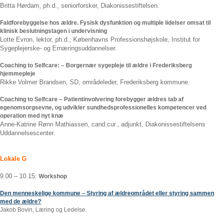
Britta Hørdam, ph.d., seniorforsker, Diakonissestiftelsen.
Faldforebyggelse hos ældre. Fysisk dysfunktion og multiple lidelser omsat til
klinisk beslutningstagen i undervisning
Lotte Evron, lektor, ph.d., Københavns Professionshøjskole, Institut for
Sygeplejerske- og Ernæringsuddannelser.
Coaching to Selfcare: – Borgernær sygepleje til ældre i Frederiksberg
hjemmepleje
Rikke Volmer Brandsen, SD, områdeleder, Frederiksberg kommune.
Coaching to Selfcare – Patientinvolvering forebygger ældres tab af
egenomsorgsevne, og udvikler sundhedsprofessionelles kompetencer ved
operation med nyt knæ
Anne-Katrine Rønn Mathiassen, cand.cur., adjunkt, Diakonissestiftelsens
Uddannelsescenter.
Lokale G
9.00 – 10.15:
Workshop
Den menneskelige kommune – Styring af ældreområdet eller styring sammen
med de ældre?
Jakob Bovin, Læring og Ledelse.