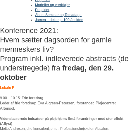
Modeller og værktøjer
Projekter
Åbent Seminar og Temadage
Jamen – det er jo 100 år siden
Konference 2021:
Hvem sætter dagsorden for gamle
menneskers liv?
Program inkl. indleverede abstracts (de
understregede) fra
fredag, den 29.
oktober
Lokale F
9.00 – 10.15:
Frie foredrag
Leder af frie foredrag: Eva Algreen-Petersen, forstander, Plejecentret
Aftensol.
Vidensbaserede indsatser på plejehjem: Små forandringer med stor effekt
(Aflyst)
Mette Andresen, chefkonsulent, ph.d., Professionshøjskolen Absalon.