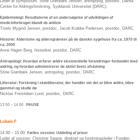
Leder af symposium: Stine Grønbæk Jensen, antropolog, postdoc, Dansk
Center for Aldringsforsk­ning, Syddansk Universitet (DARC).
Epidemiologi: Resultaterne af en undersøgelse af udviklingen af
medicinforbruget blandt de ældste
Troels Mygind Jensen, postdoc, Jacob Krabbe Pedersen, postdoc, DARC.
Historie: Alderisme og aldersgrænser på de danske sygehuse fra ca. 1970 til
ca. 2000
Anne Hagen Berg, historiker, postdoc, DARC.
Antropologi: Hvordan erfarer ældre eksistentielle forandringer forbundet med
aldring, og hvordan administrerer de aktivt livets afslutning
Stine Grønbæk Jensen, antropolog, postdoc, DARC.
Litteratur: Forskning i skønlitteratur, der handler om det at blive ældre, blive
gammel og skulle dø
Nicklas Freisleben Lund, postdoc, DARC.
13.50 – 14.00
PAUSE
Lokale F
14.00 – 15.00:
Fælles session:
Uddeling af priser
Leder af session: Christine Swane, direktør og forskningsleder i Fonden