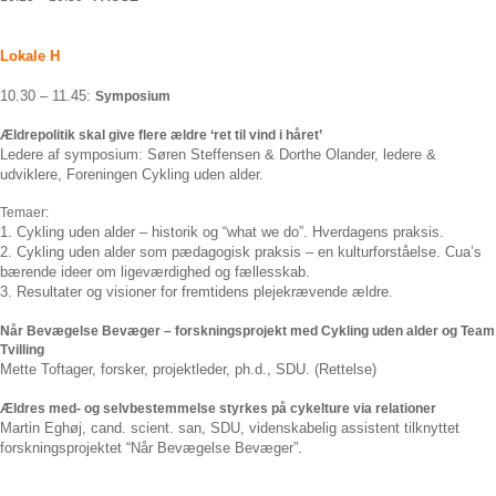
Lokale H
10.30 – 11.45:
Symposium
Ældrepolitik skal give flere ældre ‘ret til vind i håret’
Ledere af symposium: Søren Steffensen & Dorthe Olander, ledere &
udviklere, Foreningen Cykling uden alder.
Temaer:
1. Cykling uden alder – historik og “what we do”. Hverdagens praksis.
2. Cykling uden alder som pædagogisk praksis – en kulturforståelse. Cua’s
bærende ideer om ligeværdighed og fællesskab.
3. Resultater og visioner for fremtidens plejekrævende ældre.
Når Bevægelse Bevæger – forskningsprojekt med Cykling uden alder og Team
Tvilling
Mette Toftager, forsker, projektleder, ph.d., SDU. (Rettelse)
Ældres med- og selvbestemmelse styrkes på cykelture via relationer
Martin Eghøj, cand. scient. san, SDU, videnskabelig assistent tilknyttet
forskningsprojektet “Når Bevægelse Bevæger”.