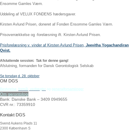
Ensomme Gamles Værn.
Uddeling af VELUX FONDENS hædersgaver.
Kirsten Avlund Prisen, doneret af Fonden Ensomme Gamles Værn.
Prisoverrækkelse og -forelæsning ift. Kirsten Avlund Prisen.
Prisforelæsning v. vinder af Kirsten Avlund Prisen,
Jeevitha Yogachandiran
Qvist.
Afsluttende session: Tak for denne gang!
Afslutning, formanden for Dansk Gerontologisk Selskab
Se torsdag d. 28. oktober
OM DGS
Bestyrelse
,
formål,
vedtægter
og
generalforsamlinger
Om gerontologi
Bank: Danske Bank – 3409 0949655
CVR nr.: 73359910
Kontakt DGS
Svend Aukens Plads 11
2300 København S