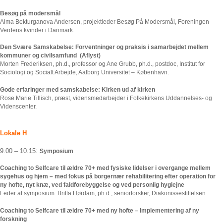
Besøg på modersmål
Alma Bekturganova Andersen, projektleder Besøg På Modersmål, Foreningen
Verdens kvinder i Danmark.
Den Svære Samskabelse: Forventninger og praksis i samarbejdet mellem
kommuner og civilsamfund (Aflyst)
Morten Frederiksen, ph.d., professor og Ane Grubb, ph.d., postdoc, Institut for
Sociologi og Socialt Arbejde, Aalborg Universitet – København.
Gode erfaringer med samskabelse: Kirken ud af kirken
Rose Marie Tillisch, præst, vidensmedarbejder i Folkekirkens Uddannelses- og
Videnscenter.
Lokale H
9.00 – 10.15:
Symposium
Coaching to Selfcare til ældre 70+ med fysiske lidelser i overgange mellem
sygehus og hjem – med fokus på borgernær rehabilitering efter operation for
ny hofte, nyt knæ, ved faldforebyggelse og ved personlig hygiejne
Leder af symposium: Britta Hørdam, ph.d., seniorforsker, Diakonissestiftelsen.
Coaching to Selfcare til ældre 70+ med ny hofte – Implementering af ny
forskning