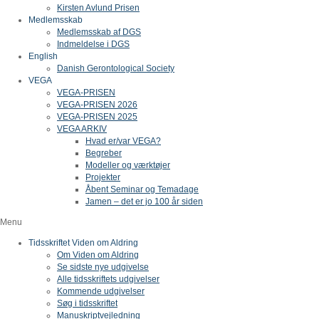
Kirsten Avlund Prisen
Medlemsskab
Medlemsskab af DGS
Indmeldelse i DGS
English
Danish Gerontological Society
VEGA
VEGA-PRISEN
VEGA-PRISEN 2026
VEGA-PRISEN 2025
VEGA ARKIV
Hvad er/var VEGA?
Begreber
Modeller og værktøjer
Projekter
Åbent Seminar og Temadage
Jamen – det er jo 100 år siden
Menu
Tidsskriftet Viden om Aldring
Om Viden om Aldring
Se sidste nye udgivelse
Alle tidsskriftets udgivelser
Kommende udgivelser
Søg i tidsskriftet
Manuskriptvejledning