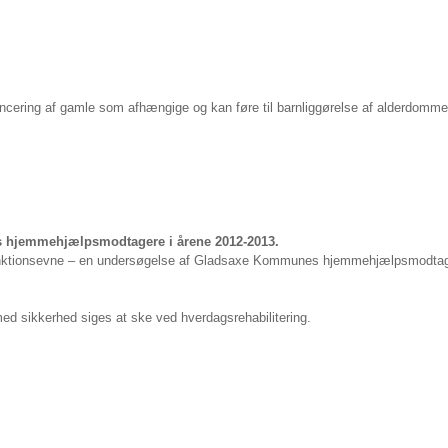
ancering af
gamle som afhængige og kan føre til barnliggørelse af alderdomme
s hjemmehjælpsmodtagere i årene 2012-2013.
 funktionsevne – en undersøgelse af Gladsaxe Kommunes hjemmehjælpsmodtag
med sikkerhed
siges at ske ved hverdagsrehabilitering.