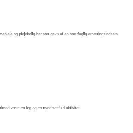
leje og plejebolig har stor gavn af en tværfaglig ernæringsindsats.
derimod være en leg og
en nydelsesfuld aktivitet.