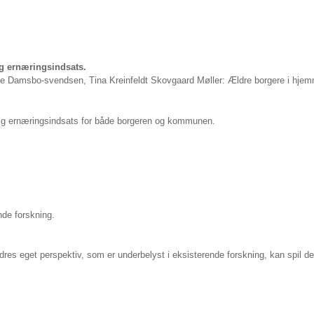
ig ernæringsindsats.
Damsbo-svendsen, Tina Kreinfeldt Skovgaard Møller: Ældre borgere i hjemmep
lig
ernæringsindsats for både borgeren og kommunen.
nde forskning.
ldres eget
perspektiv, som er underbelyst i eksisterende forskning, kan spil 