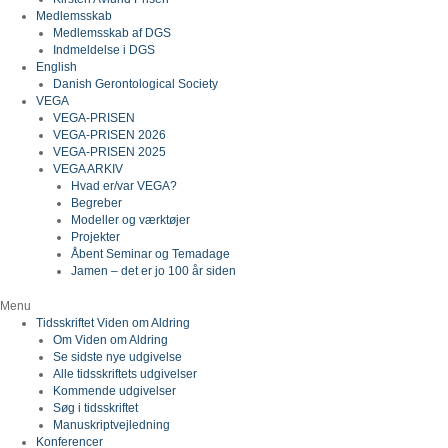
Medlemsskab
Medlemsskab af DGS
Indmeldelse i DGS
English
Danish Gerontological Society
VEGA
VEGA-PRISEN
VEGA-PRISEN 2026
VEGA-PRISEN 2025
VEGA ARKIV
Hvad er/var VEGA?
Begreber
Modeller og værktøjer
Projekter
Åbent Seminar og Temadage
Jamen – det er jo 100 år siden
Menu
Tidsskriftet Viden om Aldring
Om Viden om Aldring
Se sidste nye udgivelse
Alle tidsskriftets udgivelser
Kommende udgivelser
Søg i tidsskriftet
Manuskriptvejledning
Konferencer