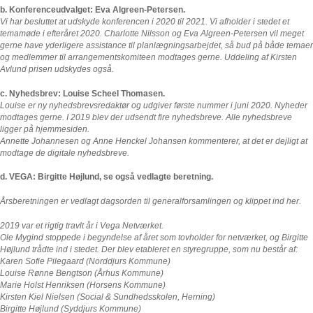
b. Konferenceudvalget: Eva Algreen-Petersen.
Vi har besluttet at udskyde konferencen i 2020 til 2021. Vi afholder i stedet et
temamøde i efteråret 2020. Charlotte Nilsson og Eva Algreen-Petersen vil meget
gerne have yderligere assistance til planlægningsarbejdet, så bud på både temaer
og medlemmer til arrangementskomiteen modtages gerne. Uddeling af Kirsten
Avlund prisen udskydes også.
c. Nyhedsbrev: Louise Scheel Thomasen.
Louise er ny nyhedsbrevsredaktør og udgiver første nummer i juni 2020. Nyheder
modtages gerne. I 2019 blev der udsendt fire nyhedsbreve. Alle nyhedsbreve
ligger på hjemmesiden.
Annette Johannesen og Anne Henckel Johansen kommenterer, at det er dejligt at
modtage de digitale nyhedsbreve.
d. VEGA: Birgitte Højlund, se også vedlagte beretning.
Årsberetningen er vedlagt dagsorden til generalforsamlingen og klippet ind her.
2019 var et rigtig travlt år i Vega Netværket.
Ole Mygind stoppede i begyndelse af året som tovholder for netværket, og Birgitte
Højlund trådte ind i stedet. Der blev etableret en styregruppe, som nu består af:
Karen Sofie Pilegaard (Norddjurs Kommune)
Louise Rønne Bengtson (Århus Kommune)
Marie Holst Henriksen (Horsens Kommune)
Kirsten Kiel Nielsen (Social & Sundhedsskolen, Herning)
Birgitte Højlund (Syddjurs Kommune)