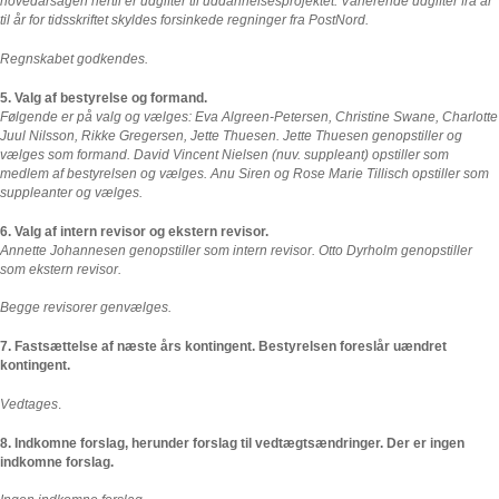
hovedårsagen hertil er udgifter til uddannelsesprojektet. Varierende udgifter fra år
til år for tidsskriftet skyldes forsinkede regninger fra PostNord.
Regnskabet godkendes.
5. Valg af bestyrelse og formand.
Følgende er på valg og vælges: Eva Algreen-Petersen, Christine Swane, Charlotte
Juul Nilsson, Rikke Gregersen, Jette Thuesen. Jette Thuesen genopstiller og
vælges som formand. David Vincent Nielsen (nuv. suppleant) opstiller som
medlem af bestyrelsen og vælges. Anu Siren og Rose Marie Tillisch opstiller som
suppleanter og vælges.
6. Valg af intern revisor og ekstern revisor.
Annette Johannesen genopstiller som intern revisor. Otto Dyrholm genopstiller
som ekstern revisor.
Begge revisorer genvælges.
7. Fastsættelse af næste års kontingent.
Bestyrelsen foreslår uændret
kontingent.
Vedtages
.
8. Indkomne forslag, herunder forslag til vedtægtsændringer. Der er ingen
indkomne forslag.