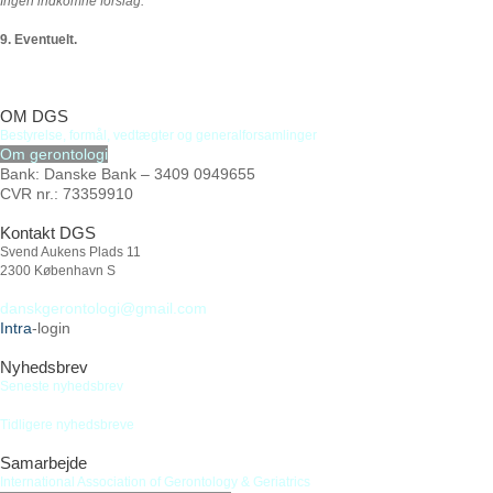
Ingen indkomne forslag.
9. Eventuelt.
OM DGS
Bestyrelse
,
formål,
vedtægter
og
generalforsamlinger
Om gerontologi
Bank: Danske Bank – 3409 0949655
CVR nr.: 73359910
Kontakt DGS
Svend Aukens Plads 11
2300 København S
danskgerontologi@gmail.com
Intra
-login
Nyhedsbrev
Seneste nyhedsbrev
Tidligere nyhedsbreve
Samarbejde
International Association of Gerontology & Geriatrics