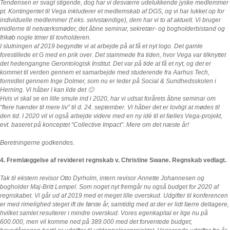
Tendensen er svagt stigende, dog har vi desværre udelukkende jyske medlemmer
pt. Kontingentet til Vega inkluderer et medlemskab af DGS, og vi har lukket op for
individuelle medlemmer (f.eks. selvstændige), dem har vi to af aktuelt. Vi bruger
midlerne til netværksmøder, det åbne seminar, sekretær- og bogholderbistand og
frikøb nogle timer til tovholderen.
I slutningen af 2019 begyndte vi at arbejde på at få et nyt logo. Det gamle
forestillede et G med en prik over. Det stammede fra tiden, hvor Vega var tilknyttet
det hedengangne Gerontologisk Institut. Det var på tide at få et nyt, og det er
kommet til verden gennem et samarbejde med studerende fra Aarhus Tech,
formidlet gennem Inge Dolmer, som nu er leder på Social & Sundhedsskolen i
Herning. Vi håber I kan lide det 🙂
Hvis vi skal se en lille smule ind i 2020, har vi udsat forårets åbne seminar om
“flere hænder til mere liv” til d. 24. september. Vi håber det er lovligt at mødes til
den tid. I 2020 vil vi også arbejde videre med en ny idé til et fælles Vega-projekt,
evt. baseret på konceptet “Collective Impact”. Mere om det næste år!
Beretningerne godkendes.
4. Fremlæggelse af revideret regnskab v. Christine Swane. Regnskab vedlagt.
Tak til ekstern revisor Otto Dyrholm, intern revisor Annette Johannesen og
bogholder Maj-Britt Lempel. Som noget nyt fremgår nu også budget for 2020 af
regnskabet. Vi går ud af 2019 med et meget lille overskud. Udgifter til konferencen
er med rimelighed steget ift de første år, samtidig med at der er lidt færre deltagere,
hvilket samlet resulterer i mindre overskud. Vores egenkapital er lige nu på
600.000, men vil komme ned på 389.000 med det forventede budget;