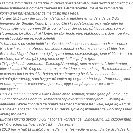
I samme forbindelse nedlagde vi Vegas praksisnetværk, som bestod af omkring 12
plejecenterledere og medarbejdere fra aktivitetscentre. Tre af de involverede
kommuner har efterfølgende meldt sig ind i Vega.
I foråret 2019 blev der brugt en del tid på at etablere en underside på DGS´
hjemmeside. Birgitte, Knud, Emma og Ole fik ryddet kraftigt op i materialer fra
Vegas aktiviteter gennem 20 år, og nu ligger der en del på Vegas side, som er
tilgængelig for alle. Tak til Morten for stor hjælp med etablering af siden – og ikke
mindst opdatering og vedligehold!
Vi har som sædvanlig holdt to netværksmøder, det ene i februar på Hørgården i
Risskov hos Louise Rønne, det andet i august på Bronzealdervej i Odder, hos
Bente Markfoged. Det var to rigtig spændende netværksdage, hvor vi blandt andet
drøftede, om vi skal gå i gang med et nyt fælles projekt igen.
LTV-projektet (LivsorienteretTeknologiVurdering), som er støttet af Helsefonden,
blev afsluttet i 2019 og præsenteret på det åbne seminar i maj. Tre medlemmer af
netværket har i et års tid arbejdet på at afprøve og beskrive en model for
teknologivurdering, som bygger på tanker og begreber fra Vega. Rapporten, som
er udarbejdet af Defactum/Region Midt, ligger nu på hjemmesiden til fri
afbenyttelse.
Den 23. maj 2019 holdt vi vores årlige åbne seminar, denne gang på Social- og
Sundhedsskolen i Aarhus. Temaet var “oplevelsesmedarbejdere”. Omkring 40
deltagere lyttede til oplæg fra oplevelsesmedarbejdere fra Skive, Vejle og Aarhus.
Halvdelen af dagen blev brugt på en række sjove og inspirerende workshops med
oplægsholderne.
Birgitte Højlund deltog i DGS´nationale konference i Middelfart d. 31. oktober med
et frit foredrag om “den røde tråd i indsatserne”
I 2019 har vi haft 11 institutionsmedlemmer (et medlemsskab=3 arbejdspladser).