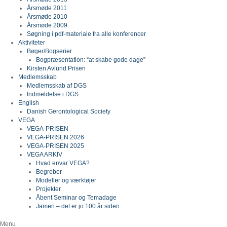
Årsmøde 2011
Årsmøde 2010
Årsmøde 2009
Søgning i pdf-materiale fra alle konferencer
Aktiviteter
Bøger/Bogserier
Bogpræsentation: “at skabe gode dage”
Kirsten Avlund Prisen
Medlemsskab
Medlemsskab af DGS
Indmeldelse i DGS
English
Danish Gerontological Society
VEGA
VEGA-PRISEN
VEGA-PRISEN 2026
VEGA-PRISEN 2025
VEGA ARKIV
Hvad er/var VEGA?
Begreber
Modeller og værktøjer
Projekter
Åbent Seminar og Temadage
Jamen – det er jo 100 år siden
Menu