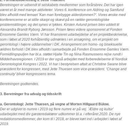
Beretningen er udsendt til selskabets medlemmer som forårsbrev. Det har igen
været et år med mange aktiviteter. Vores 6. konference om Aldring og Samfund
blev afholdt med temaet ’Kan man forebygge alderdommen?’. Vores ønske med
konferencerne er at stille skarpt og skævt på en række gerontologiske
problemstillinger, og det synes vi lykkes. Kirsten Avlund prisen blev uddelt til
Alexandra Brandt Ryborg Jønsson. Prisen føres videre sponsoreret af Fonden
Ensomme Gamles Værn. Vi har finansieret udarbejdelse af en projektbeskrivelse,
som i løbet af 2020 forhåbentlig udmøntes i en ansøgning, om et projekt om
gerontologi i højere uddannelser i DK. Arrangement om homo- og biseksuelle
ældres forhold i DK blev afholdt i samarbejde på Fonden Ensomme Gamles Værn.
Formidlingspuljen har bl.a. støttet Hjalte Tin og Nina Rasmussens rejse rundt i
Middelhavsregionen. I 2019 er der også arbejdet med forberedelserne til Nordisk
Gerontologisk Kongres i 2022. Vi har i bestyrelsen aftalt at Christine Swane blive
præsident for kongressen, med Jette Thuesen som vice-præsident. ’Change and
continuity’ bliver kongressens tema.
Beretningen godkendes.
3. Beretninger fra udvalg og tidsskrift
a. Gerontologi: Jette Thuesen, på vegne af Morten Hillgaard Bülow.
Der er udgivet to numre i 2019 og flere numre er på vej. ’Ældre og kultur’
udarbejdet med div gæsteredaktører udkommer bl.a. i efteråret 2020. De nye
redaktionsmedlemmer, der kom til i 2018, er blevet kørt ind i arbejdet i løbet af
2019.