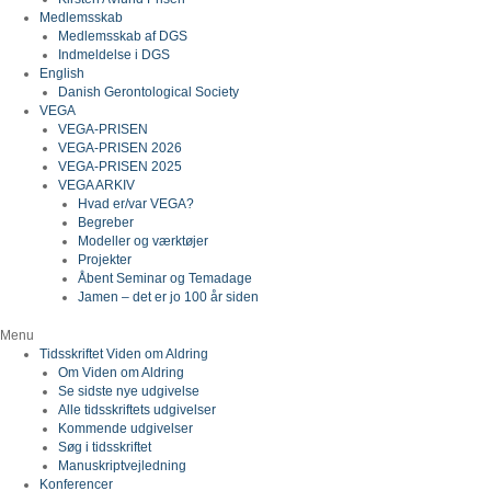
Medlemsskab
Medlemsskab af DGS
Indmeldelse i DGS
English
Danish Gerontological Society
VEGA
VEGA-PRISEN
VEGA-PRISEN 2026
VEGA-PRISEN 2025
VEGA ARKIV
Hvad er/var VEGA?
Begreber
Modeller og værktøjer
Projekter
Åbent Seminar og Temadage
Jamen – det er jo 100 år siden
Menu
Tidsskriftet Viden om Aldring
Om Viden om Aldring
Se sidste nye udgivelse
Alle tidsskriftets udgivelser
Kommende udgivelser
Søg i tidsskriftet
Manuskriptvejledning
Konferencer