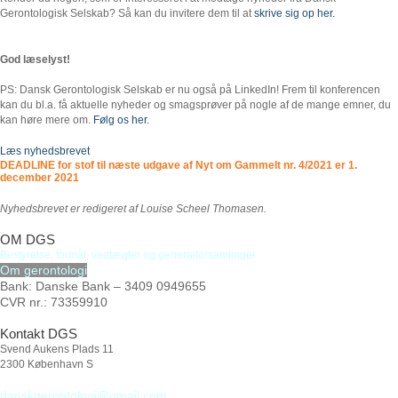
Gerontologisk Selskab? Så kan du invitere dem til at
skrive sig op her.
God læselyst!
PS: Dansk Gerontologisk Selskab er nu også på LinkedIn! Frem til konferencen
kan du bl.a. få aktuelle nyheder og smagsprøver på nogle af de mange emner, du
kan høre mere om.
Følg os her.
Læs nyhedsbrevet
DEADLINE for stof til næste udgave af Nyt om Gammelt nr. 4/2021 er
1.
december 2021
Nyhedsbrevet er redigeret af Louise Scheel Thomasen.
OM DGS
Bestyrelse
,
formål,
vedtægter
og
generalforsamlinger
Om gerontologi
Bank: Danske Bank – 3409 0949655
CVR nr.: 73359910
Kontakt DGS
Svend Aukens Plads 11
2300 København S
danskgerontologi@gmail.com