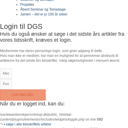
Projekter
Åbent Seminar og Temadage
Jamen – det er jo 100 år siden
Login til DGS
Hvis du også ønsker at søge i det sidste års artikler fra
vores tidsskrift, kræves et login.
Medlemmer har deres personlige login, som giver adgang til dette.
Hvis man ikke er medlem, har man en mulighed for at gennemse abstracts til
artiklerne fra det sidste års tidsskrifter. Vælg søgemuligheder i menuen øverst.
LUK MIG IND!
Når du er logget ind, kan du:
/var/www/danskgerontologi.dk/public_html/wp-
content/plugins/elementor/includes/widgets/toggle.php on line
592
">
• søge i alle tidsskriftets artikler