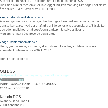
Alle artikler fra 2001 til 2018 ligger parat for medlemmer af DGS.
Hvis man
ikke
er medlem eller ikke logget ind, kan man dog ikke søge i det sidste
års artikler – ‘kun’ i artikler fra 2001 til 2016.
• søge i alle tidsskriftets abstracts
Alle kan gennemse abstracts, og her har også ikke-medlemmer mulighed for
ganske kort at se, hvad der er af artikler i de seneste to eksemplarer af tidsskriftet –
dog uden mulighed for at læse/downloade/printe selve artiklerne.
Medlemmer kan både læse og downloade.
• søge i konferencemateriale
Her ligger materiale, som venligst er indsendt fra oplægsholdere på vores
årsmøder/konferencer fra 2009 til 2017.
Her er adgang for alle.
OM DGS
Bestyrelse
,
formål,
vedtægter
og
generalforsamlinger
Om gerontologi
Bank: Danske Bank – 3409 0949655
CVR nr.: 73359910
Kontakt DGS
Svend Aukens Plads 11
2300 København S