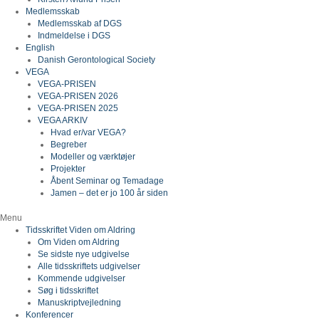
Medlemsskab
Medlemsskab af DGS
Indmeldelse i DGS
English
Danish Gerontological Society
VEGA
VEGA-PRISEN
VEGA-PRISEN 2026
VEGA-PRISEN 2025
VEGA ARKIV
Hvad er/var VEGA?
Begreber
Modeller og værktøjer
Projekter
Åbent Seminar og Temadage
Jamen – det er jo 100 år siden
Menu
Tidsskriftet Viden om Aldring
Om Viden om Aldring
Se sidste nye udgivelse
Alle tidsskriftets udgivelser
Kommende udgivelser
Søg i tidsskriftet
Manuskriptvejledning
Konferencer