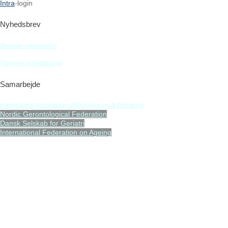
Intra
-login
Nyhedsbrev
Seneste nyhedsbrev
Tidligere nyhedsbreve
Samarbejde
International Association of Gerontology & Geriatrics
Nordic Gerontological Federation
Dansk Selskab for Geriatri
International Federation on Ageing