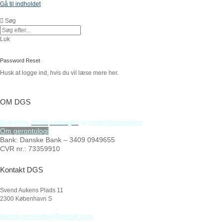
Gå til indholdet
Søg
Luk
Password Reset
Husk at logge ind, hvis du vil læse mere her.
OM DGS
Bestyrelse
,
formål,
vedtægter
og
generalforsamlinger
Om gerontologi
Bank: Danske Bank – 3409 0949655
CVR nr.: 73359910
Kontakt DGS
Svend Aukens Plads 11
2300 København S
danskgerontologi@gmail.com