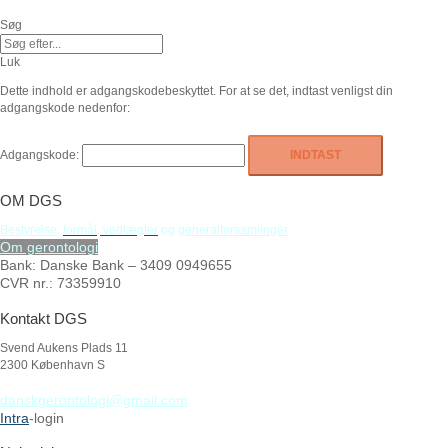
Gå
til
Søg
indholdet
Luk
Dette indhold er adgangskodebeskyttet. For at se det, indtast venligst din
adgangskode nedenfor:
Adgangskode:
OM DGS
Bestyrelse
,
formål,
vedtægter
og
generalforsamlinger
Om gerontologi
Bank: Danske Bank – 3409 0949655
CVR nr.: 73359910
Kontakt DGS
Svend Aukens Plads 11
2300 København S
danskgerontologi@gmail.com
Intra
-login