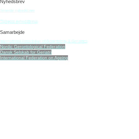
Nyhedsbrev
Seneste nyhedsbrev
Tidligere nyhedsbreve
Samarbejde
International Association of Gerontology & Geriatrics
Nordic Gerontological Federation
Dansk Selskab for Geriatri
International Federation on Ageing