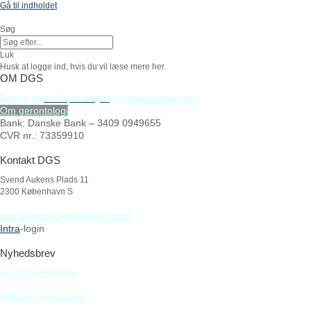
Gå til indholdet
Søg
Luk
Husk at logge ind, hvis du vil læse mere her.
OM DGS
Bestyrelse
,
formål,
vedtægter
og
generalforsamlinger
Om gerontologi
Bank: Danske Bank – 3409 0949655
CVR nr.: 73359910
Kontakt DGS
Svend Aukens Plads 11
2300 København S
danskgerontologi@gmail.com
Intra
-login
Nyhedsbrev
Seneste nyhedsbrev
Tidligere nyhedsbreve