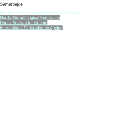
Samarbejde
International Association of Gerontology & Geriatrics
Nordic Gerontological Federation
Dansk Selskab for Geriatri
International Federation on Ageing