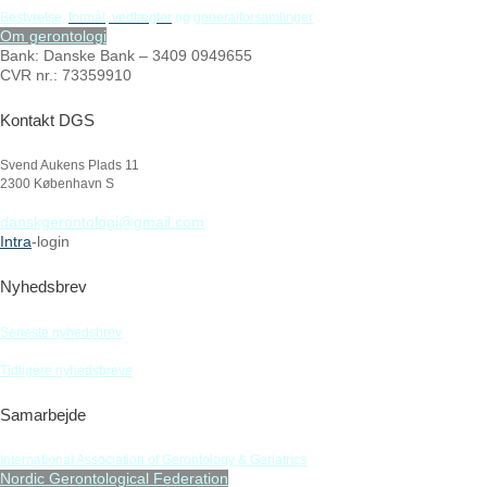
Bestyrelse
,
formål,
vedtægter
og
generalforsamlinger
Om gerontologi
Bank: Danske Bank – 3409 0949655
CVR nr.: 73359910
Kontakt DGS
Svend Aukens Plads 11
2300 København S
danskgerontologi@gmail.com
Intra
-login
Nyhedsbrev
Seneste nyhedsbrev
Tidligere nyhedsbreve
Samarbejde
International Association of Gerontology & Geriatrics
Nordic Gerontological Federation