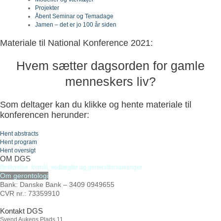
Projekter
Åbent Seminar og Temadage
Jamen – det er jo 100 år siden
Materiale til National Konference 2021:
Hvem sætter dagsorden for gamle
menneskers liv?
Som deltager kan du klikke og hente materiale til
konferencen herunder:
Hent abstracts
Hent program
Hent oversigt
OM DGS
Bestyrelse
,
formål,
vedtægter
og
generalforsamlinger
Om gerontologi
Bank: Danske Bank – 3409 0949655
CVR nr.: 73359910
Kontakt DGS
Svend Aukens Plads 11