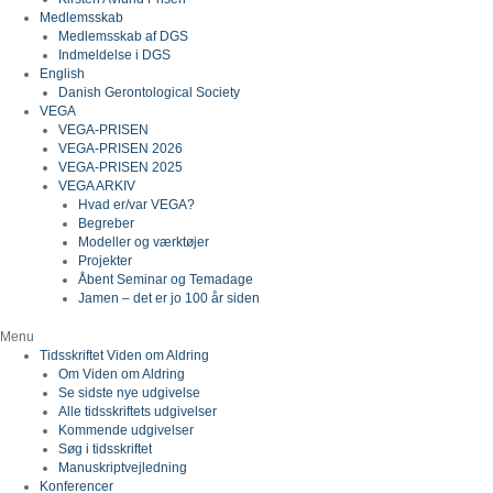
Medlemsskab
Medlemsskab af DGS
Indmeldelse i DGS
English
Danish Gerontological Society
VEGA
VEGA-PRISEN
VEGA-PRISEN 2026
VEGA-PRISEN 2025
VEGA ARKIV
Hvad er/var VEGA?
Begreber
Modeller og værktøjer
Projekter
Åbent Seminar og Temadage
Jamen – det er jo 100 år siden
Menu
Tidsskriftet Viden om Aldring
Om Viden om Aldring
Se sidste nye udgivelse
Alle tidsskriftets udgivelser
Kommende udgivelser
Søg i tidsskriftet
Manuskriptvejledning
Konferencer